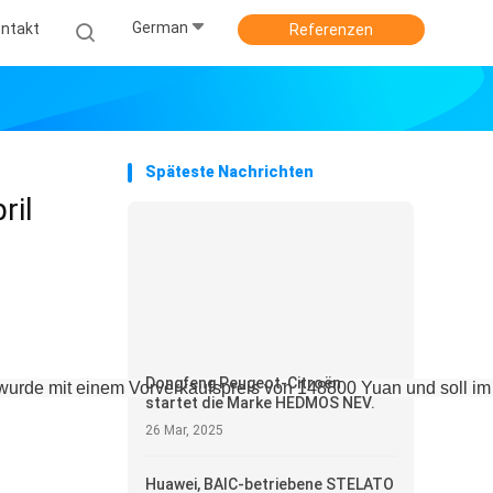
German
ntakt
Referenzen
Späteste Nachrichten
ril
Dongfeng Peugeot-Citroën
.wurde mit einem Vorverkaufspreis von 148800 Yuan und soll i
startet die Marke HEDMOS NEV.
26 Mar, 2025
Huawei, BAIC-betriebene STELATO