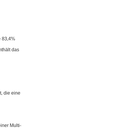
ie 83,4%
nthält das
, die eine
ner Multi-