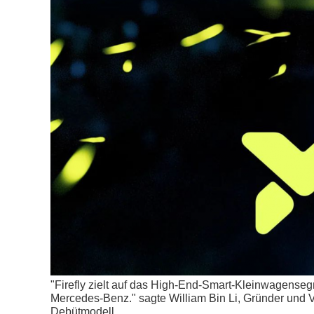
"Firefly zielt auf das High-End-Smart-Kleinwagense
Mercedes-Benz." sagte William Bin Li, Gründer und V
Debütmodell.