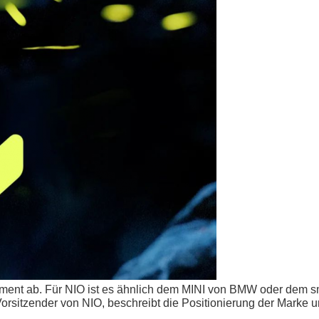
gment ab. Für NIO ist es ähnlich dem MINI von BMW oder dem s
orsitzender von NIO, beschreibt die Positionierung der Marke 