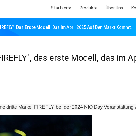
Startseite
Produkte
Über Uns
Ko
FIREFLY", Das Erste Modell, Das Im April 2025 Auf Den Markt Kommt.
FIREFLY", das erste Modell, das im Ap
ine dritte Marke, FIREFLY, bei der 2024 NIO Day Veranstaltung