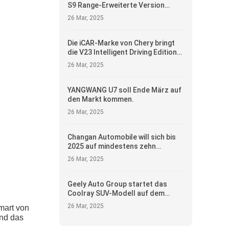
S9 Range-Erweiterte Version
öffnet für den Vorverkauf.
26 Mar, 2025
Die iCAR-Marke von Chery bringt
die V23 Intelligent Driving Edition
auf den Ostchina-Markt.
26 Mar, 2025
YANGWANG U7 soll Ende März auf
den Markt kommen.
26 Mar, 2025
Changan Automobile will sich bis
2025 auf mindestens zehn
europäische Märkte ausdehnen.
26 Mar, 2025
Geely Auto Group startet das
Coolray SUV-Modell auf dem
vietnamesischen Markt
26 Mar, 2025
mart von
und das