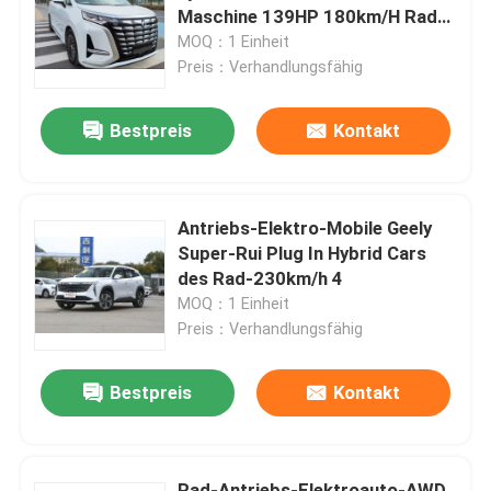
Maschine 139HP 180km/H Rad-
des Antriebs-MPV 1.5T
MOQ：1 Einheit
Fabrik Tour
Preis：Verhandlungsfähig
Bestpreis
Kontakt
Qualitätskontrolle
Kontakt
Antriebs-Elektro-Mobile Geely
Super-Rui Plug In Hybrid Cars
Referenzen
des Rad-230km/h 4
MOQ：1 Einheit
Preis：Verhandlungsfähig
Gebrauchtwagen
Bestpreis
Kontakt
Reine Elektroautos
Große Elektroautos
Rad-Antriebs-Elektroauto-AWD