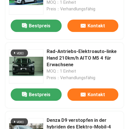
Edition
MOQ：1 Einheit
Preis：Verhandlungsfähig
Bestpreis
Kontakt
Rad-Antriebs-Elektroauto-linke
Hand 210km/h AITO M5 4 für
Erwachsene
MOQ：1 Einheit
Preis：Verhandlungsfähig
Startseite
Bestpreis
Kontakt
Produkte
Denza D9 verstopfen in der
hybriden des Elektro-Mobil-4
Über uns