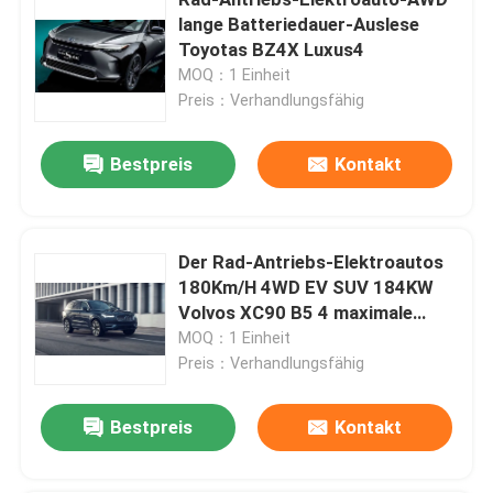
lange Batteriedauer-Auslese
Toyotas BZ4X Luxus4
Freundliche Elektroautos ECO
MOQ：1 Einheit
Preis：Verhandlungsfähig
Mittlere Elektroautos
Bestpreis
Kontakt
Elektrische Nutzfahrzeuge
Der Rad-Antriebs-Elektroautos
Hochleistungs-Elektroautos
180Km/H 4WD EV SUV 184KW
Volvos XC90 B5 4 maximale
Autos der langen Strecken-EV
Energie
MOQ：1 Einheit
Preis：Verhandlungsfähig
Mini-EV-Autos
Bestpreis
Kontakt
Kleine elektrische SUV-Autos