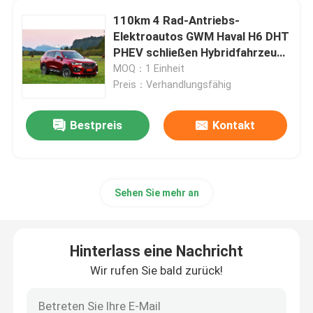
110km 4 Rad-Antriebs-
4 Rad-Antriebs-Elektroautos
Elektroautos GWM Haval H6 DHT
PHEV schließen Hybridfahrzeuge
an
MOQ：1 Einheit
Versorgungsausrüstung für Elektrofahrzeuge
Preis：Verhandlungsfähig
Zweite Hand-Off Road-Fahrzeuge
Bestpreis
Kontakt
Fahrzeuge mit Rechtslenkung
Sehen Sie mehr an
Hinterlass eine Nachricht
Wir rufen Sie bald zurück!