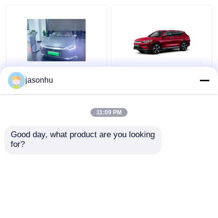
BYD Han Medium
Lied 505km Strecken-
jasonhu
Electric Cars
New Energy-
Elektroauto-BYD plus
Luxus5 Sitzer SUV
11:09 PM
Bestpreis
Bestpreis
Good day, what product are you looking 
for?
Kontakt
Kontakt
Sehen Sie mehr an