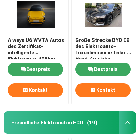
Aiways U6 WVTA Autos
Große Strecke BYD E9
des Zertifikat-
des Elektroauto-
intelligente
Luxuslimousine-links-
Elektroauto-405km
Hand-Antriebs-
des Übergangsev
185km/h 506km
Bestpreis
Bestpreis
Kontakt
Kontakt
Freundliche Elektroautos ECO
(19)