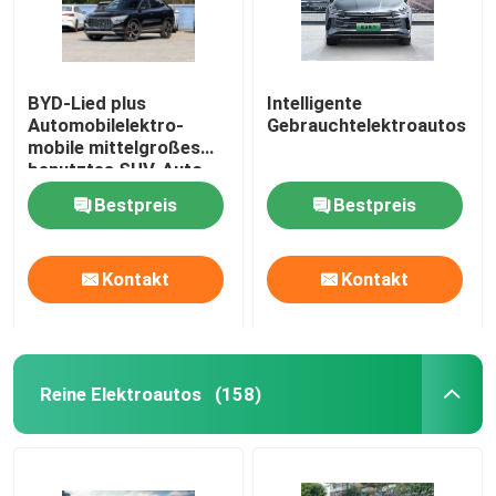
BYD-Lied plus
Intelligente
Automobilelektro-
Gebrauchtelektroautos
mobile mittelgroßes
benutztes SUV-Auto
230km/h
Bestpreis
Bestpreis
Kontakt
Kontakt
Reine Elektroautos
(158)