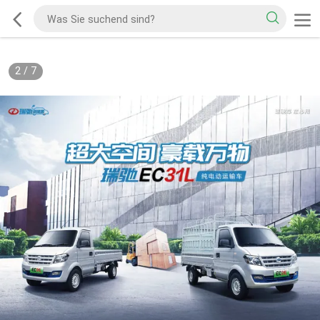
2
/
7