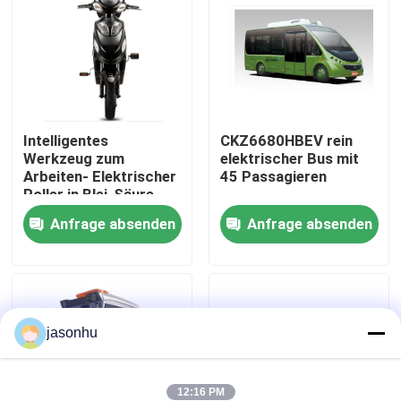
Fabrik Tour
Qualitätskontrolle
Intelligentes
CKZ6680HBEV rein
Werkzeug zum
elektrischer Bus mit
Kontakt
Arbeiten- Elektrischer
45 Passagieren
Roller in Blei-Säure-
Batterie mit leichtem
Referenzen
Anfrage absenden
Anfrage absenden
Gewicht
Gebrauchtwagen
jasonhu
Reine Elektroautos
Große Elektroautos
12:16 PM