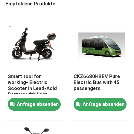
Empfohlene Produkte
Smart tool for
CKZ6680HBEV Pure
working- Electric
Electric Bus with 45
Scooter in Lead-Acid
passengers
Battery with light
Startseite
weight
Anfrage absenden
Anfrage absenden
Produkte
Über uns