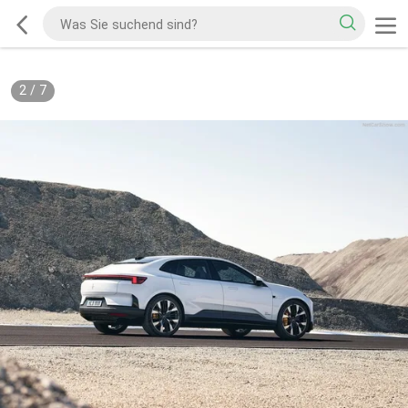
2
/
7