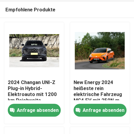
Empfohlene Produkte
2024 Changan UNI-Z
New Energy 2024
Plug-in Hybrid-
heißeste rein
Elektroauto mit 1200
elektrische Fahrzeug
Startseite
km Reichweite
MG4 EV mit 250N.m
Drehmoment Max.
Anfrage absenden
Anfrage absenden
986l Extra großer
Produkte
Kofferraum
Über uns