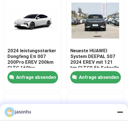
Fabrik Tour
Qualitätskontrolle
2024 leistungsstarker
Neueste HUAWEI
Kontakt
Dongfeng Eπ 007
System DEEPAL S07
200Pro EREV 200km
2024 EREV mit 121
CLTC 160kw
km CLTC0.5h Schnelle
Referenzen
Motorleistung 310N.m
Ladezeit 175kW
Anfrage absenden
Anfrage absenden
Drehmoment mit 7,2s
Maximale Leistung
0-100km/h
320N.m Drehmoment
Gebrauchtwagen
Beschleunigung
Reine Elektroautos
jasonhu
Große Elektroautos