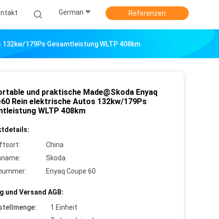
German
ntakt
Referenzen
os 132kw/179Ps Gesamtleistung WLTP 408km
rtable und praktische Made@Skoda Enyaq
60 Rein elektrische Autos 132kw/179Ps
tleistung WLTP 408km
tdetails:
ftsort:
China
nname:
Skoda
lnummer:
Enyaq Coupe 60
g und Versand AGB:
stellmenge:
1 Einheit