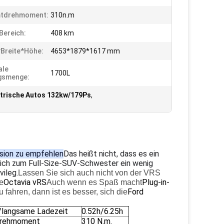
tdrehmoment:
310n.m
ereich:
408 km
Breite*Höhe:
4653*1879*1617 mm
ale
1700L
gsmenge:
ktrische Autos 132kw/179Ps
,
rsion zu empfehlen
Das heißt nicht, dass es ein
eich zum Full-Size-SUV-Schwester ein wenig
vileg.
Lassen Sie sich auch nicht von der VRS
Octavia vRS
Plug-in-
e
Auch wenn es Spaß macht
Ford
fahren, dann ist es besser, sich die
/langsame Ladezeit
0.52h/6.25h
rehmoment
310 N.m.