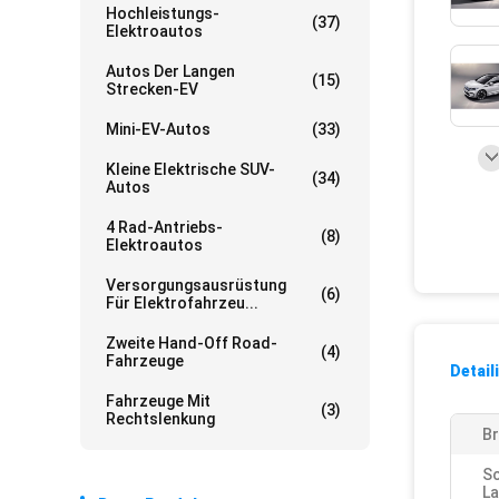
Hochleistungs-
(37)
Elektroautos
Autos Der Langen
(15)
Strecken-EV
Mini-EV-Autos
(33)
Kleine Elektrische SUV-
(34)
Autos
4 Rad-Antriebs-
(8)
Elektroautos
Versorgungsausrüstung
(6)
Für Elektrofahrzeu...
Zweite Hand-Off Road-
(4)
Fahrzeuge
Detail
Fahrzeuge Mit
(3)
Rechtslenkung
Br
S
La