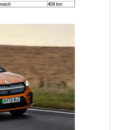
reich
408 km