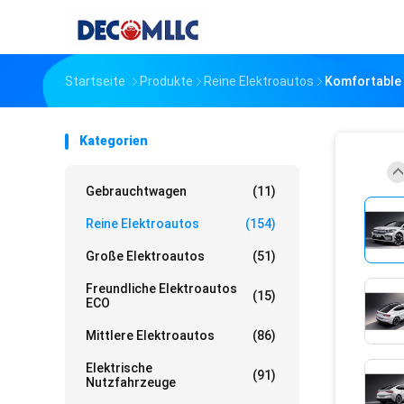
Startseite
Produkte
Reine Elektroautos
Komfortable
Kategorien
Gebrauchtwagen
(11)
Reine Elektroautos
(154)
Große Elektroautos
(51)
Freundliche Elektroautos
(15)
ECO
Mittlere Elektroautos
(86)
Elektrische
(91)
Nutzfahrzeuge