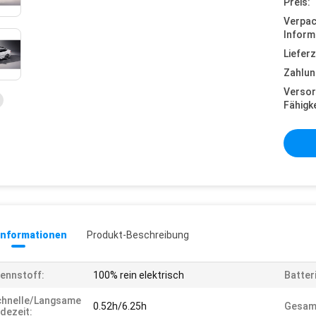
Preis:
Verpa
Inform
Lieferz
Zahlun
Versor
Fähigke
informationen
Produkt-Beschreibung
ennstoff:
100% rein elektrisch
Batter
chnelle/langsame
0.52h/6.25h
Gesamt
dezeit: