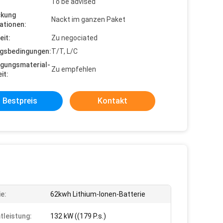
To be advised
ckung
Nackt im ganzen Paket
ationen:
eit:
Zu negociated
gsbedingungen:
T/T, L/C
gungsmaterial-
Zu empfehlen
it:
Bestpreis
Kontakt
ie:
62kwh Lithium-Ionen-Batterie
leistung:
132 kW ((179 P.s.)