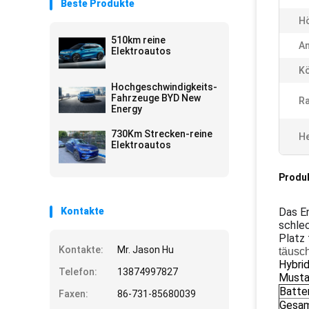
Beste Produkte
Hö
510km reine
An
Elektroautos
Kö
Hochgeschwindigkeits-
Fahrzeuge BYD New
R
Energy
730Km Strecken-reine
He
Elektroautos
Produ
Kontakte
Das E
schlec
Platz 
Kontakte:
Mr. Jason Hu
täusch
Hybri
Telefon:
13874997827
Musta
Batte
Faxen:
86-731-85680039
Gesam