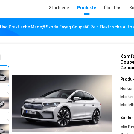
Startseite
Produkte
Über Uns
Ko
 Und Praktische Made@Skoda Enyaq Coupe60 Rein Elektrische Aut
Komfo
Coupe
Gesam
Produk
Herkun
Marke
Model
Zahlun
Min Be