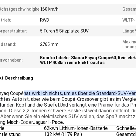
chstgeschwindigkeit:
160 km/h
Gesam
trieb:
RWD
WLTP-B
rperstruktur:
5 Türen 5 Sitzplätze SUV
Länge*
Maxim
adstand:
2765 mm
Ladun
Komfortabeler Skoda Enyaq Coupe60
,
Rein ele
rvorheben:
WLTP 408km reine Elektroautos
kt-Beschreibung
nyaq Coupé
hat wirklich nichts, um es über die Standard-SUV-Ve
htes Auto ist, aber wie beim Coupé-Crossover gibt es im Vergl
für den Kopf und die Stiefel.Und verlangt eine Prämie für das Pri
en: Diese 2,2 Tonnen schwere Bestie ist weit davon entfernt, di
d
Aber wenn Sie ein elektrisches SUV wollen, das Spaß macht zu 
ng Mach-E
Jaguar I-Pace
oder
.
rie
62kwh Lithium-Ionen-Batterie
Schnelle
tleistung
132 kW ((179 P.s.)
Gesamtd